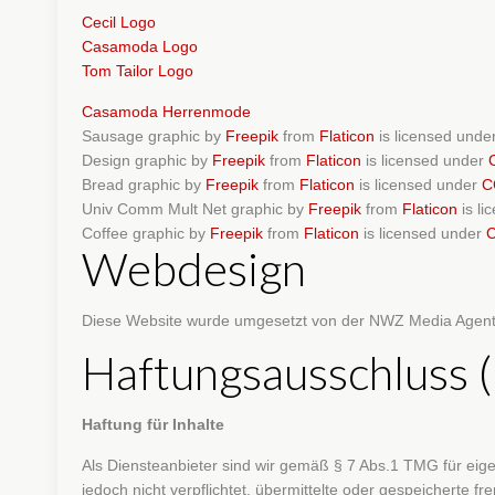
Cecil Logo
Casamoda Logo
Tom Tailor Logo
Casamoda Herrenmode
Sausage graphic by
Freepik
from
Flaticon
is licensed unde
Design graphic by
Freepik
from
Flaticon
is licensed under
Bread graphic by
Freepik
from
Flaticon
is licensed under
C
Univ Comm Mult Net graphic by
Freepik
from
Flaticon
is l
Coffee graphic by
Freepik
from
Flaticon
is licensed under
C
Webdesign
Diese Website wurde umgesetzt von der NWZ Media Agentur
Haftungsausschluss (
Haftung für Inhalte
Als Diensteanbieter sind wir gemäß § 7 Abs.1 TMG für eige
jedoch nicht verpflichtet, übermittelte oder gespeicherte