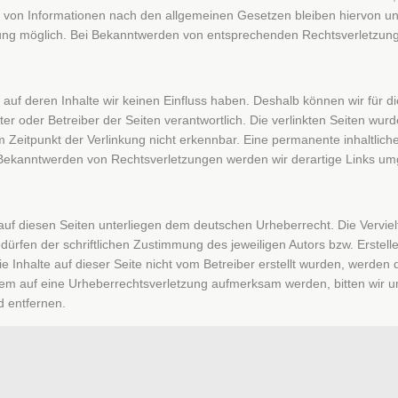
 von Informationen nach den allgemeinen Gesetzen bleiben hiervon unbe
zung möglich. Bei Bekanntwerden von entsprechenden Rechtsverletzun
, auf deren Inhalte wir keinen Einfluss haben. Deshalb können wir fü
bieter oder Betreiber der Seiten verantwortlich. Die verlinkten Seiten w
Zeitpunkt der Verlinkung nicht erkennbar. Eine permanente inhaltliche 
i Bekanntwerden von Rechtsverletzungen werden wir derartige Links u
 auf diesen Seiten unterliegen dem deutschen Urheberrecht. Die Vervielf
fen der schriftlichen Zustimmung des jeweiligen Autors bzw. Erstelle
ie Inhalte auf dieser Seite nicht vom Betreiber erstellt wurden, werde
rotzdem auf eine Urheberrechtsverletzung aufmerksam werden, bitten wi
d entfernen.